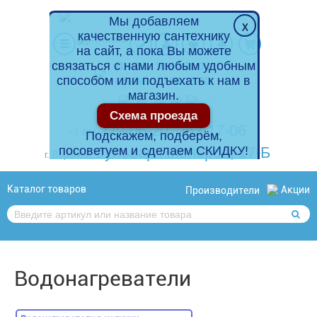
Мы добавляем
качественную сантехнику
на сайт, а пока Вы можете
связаться с нами любым удобным
ПН-ПТ: 10.00-20.00
способом или подъехать к нам в
СБ-ВС: 10.00-18.00
магазин.
Схема проезда
229-06-20
,
263-17-06
+7 473
Подскажем, подберём,
посоветуем и сделаем СКИДКУ!
бульвар Пионеров, 17-Б
г. Воронеж,
Каталог товаров
Акции
Производители
Водонагреватели