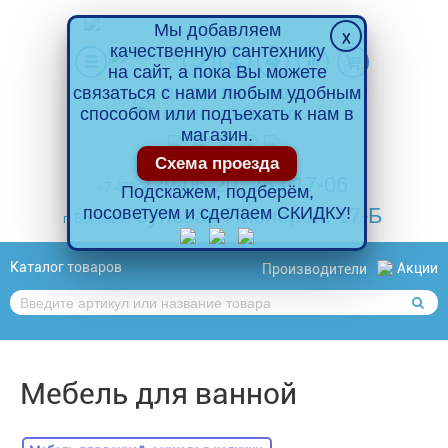
Мы добавляем
качественную сантехнику
на сайт, а пока Вы можете
связаться с нами любым удобным
ПН-ПТ: 10.00-20.00
способом или подъехать к нам в
СБ-ВС: 10.00-18.00
магазин.
Схема проезда
229-06-20
,
263-17-06
+7 473
Подскажем, подберём,
посоветуем и сделаем СКИДКУ!
бульвар Пионеров, 17-Б
г. Воронеж,
Каталог товаров
Акции
Производители
Мебель для ванной