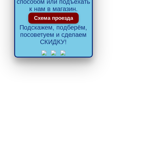
способом или подъехать
к нам в магазин.
Схема проезда
Подскажем, подберём,
посоветуем и сделаем
СКИДКУ!