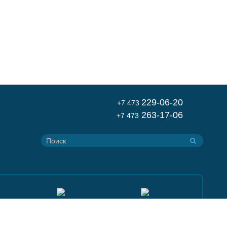
229-06-20
+7 473
263-17-06
+7 473
ания могут
а использование файлов