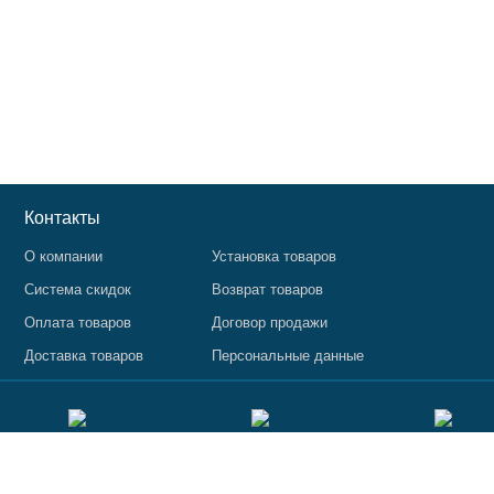
Контакты
О компании
Установка товаров
Система скидок
Возврат товаров
Оплата товаров
Договор продажи
Доставка товаров
Персональные данные
я публичной офертой, определяемой статьей 437 ГК РФ. Изображения и опис
 потребительских свойств. Используя данный сайт, Вы даете свое согласие н