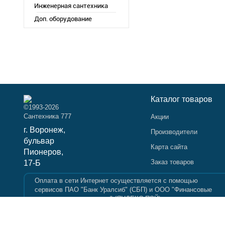
Инженерная сантехника
Доп. оборудование
Каталог товаров
©1993-2026
Сантехника 777
Акции
г. Воронеж,
Производители
бульвар
Карта сайта
Пионеров,
Заказ товаров
17-Б
Оплата в сети Интернет осуществляется с помощью
сервисов ПАО "Банк Уралсиб" (СБП) и ООО "Финансовые
и платежные технологии" (ЯНДЕКС ПЭЙ).
Вся информация на сайте носит справочный характер и не являетс
не соответствовать товарам в частях, не касающихся изменения их
cookie, а так же согласны с
Политикой конфиденциальности
.