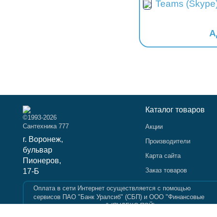
Teams (Skype)
А
Каталог товаров
©1993-2026
Сантехника 777
Акции
г. Воронеж,
Производители
бульвар
Карта сайта
Пионеров,
Заказ товаров
17-Б
Оплата в сети Интернет осуществляется с помощью
сервисов ПАО "Банк Уралсиб" (СБП) и ООО "Финансовые
и платежные технологии" (ЯНДЕКС ПЭЙ).
Вся информация на сайте носит справочный характер и не являетс