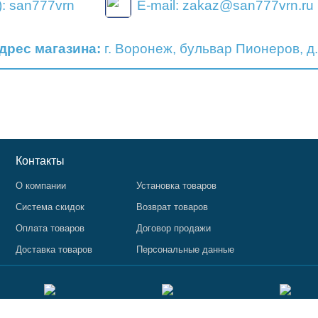
: san777vrn
E-mail: zakaz@san777vrn.ru
дрес магазина:
г. Воронеж, бульвар Пионеров, д.
Контакты
О компании
Установка товаров
Система скидок
Возврат товаров
Оплата товаров
Договор продажи
Доставка товаров
Персональные данные
я публичной офертой, определяемой статьей 437 ГК РФ. Изображения и опис