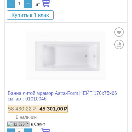
-
+
шт
Купить в 1 клик
Ванна литой мрамор Astra-Form НЕЙТ 170x75x66
см, арт: 01010046
58 430,22
Р
45 301,00
Р
В наличии
в Сплит
11 325
Р