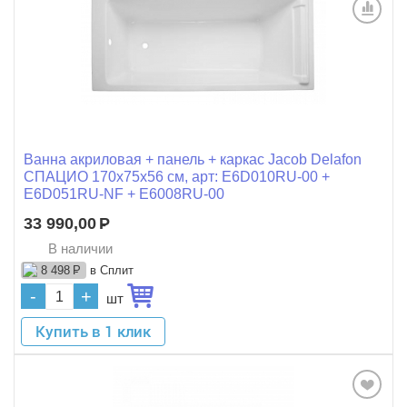
Ванна акриловая + панель + каркас Jacob Delafon
СПАЦИО 170x75x56 см, арт: E6D010RU-00 +
E6D051RU-NF + E6008RU-00
33 990,00
Р
В наличии
в Сплит
8 498
Р
-
+
шт
Купить в 1 клик