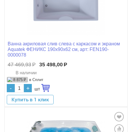
Ванна акриловая слив слева с каркасом и экраном
Aquatek ФЕНИКС 190x90x62 см, арт: FEN190-
0000078
47 469,93
Р
35 498,00
Р
В наличии
в Сплит
8 875
Р
-
+
шт
Купить в 1 клик