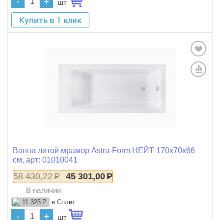
-
+
шт
Купить в 1 клик
Ванна литой мрамор Astra-Form НЕЙТ 170x70x66
см, арт: 01010041
58 430,22
Р
45 301,00
Р
В наличии
в Сплит
11 325
Р
-
+
шт