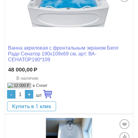
Ванна акриловая с фронтальным экраном Белл
Радо Сенатор 190x109x69 см, арт: ВА-
СЕНАТОР190*109
48 000,00
Р
В наличии
в Сплит
12 000
Р
-
+
шт
Купить в 1 клик