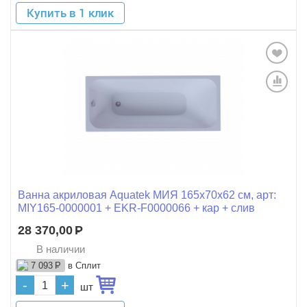
Купить в 1 клик
Ванна акриловая Aquatek МИЯ 165x70x62 см, арт:
MIY165-0000001 + EKR-F0000066 + кар + слив
28 370,00
Р
В наличии
в Сплит
7 093
Р
-
+
шт