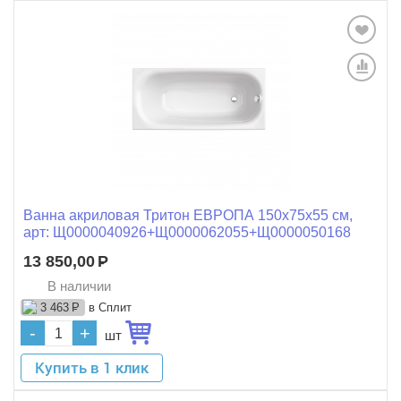
Ванна акриловая Тритон ЕВРОПА 150x75x55 см,
арт: Щ0000040926+Щ0000062055+Щ0000050168
13 850,00
Р
В наличии
в Сплит
3 463
Р
-
+
шт
Купить в 1 клик