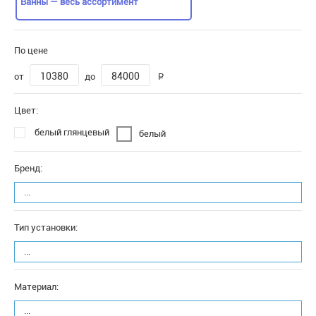
Ванны — весь ассортимент
По цене
от
до
P
Цвет:
белый глянцевый
белый
Бренд:
...
Тип установки:
...
Материал:
...