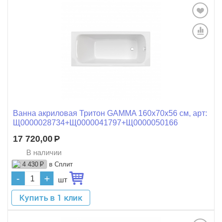
Ванна акриловая Тритон GAMMA 160x70x56 см, арт:
Щ0000028734+Щ0000041797+Щ0000050166
17 720,00
Р
В наличии
в Сплит
4 430
Р
-
+
шт
Купить в 1 клик