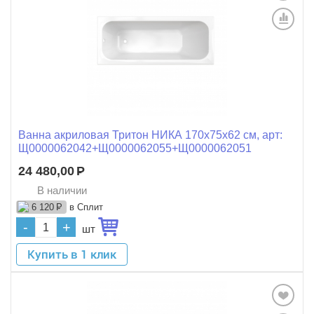
Ванна акриловая Тритон НИКА 170x75x62 см, арт:
Щ0000062042+Щ0000062055+Щ0000062051
24 480,00
Р
В наличии
в Сплит
6 120
Р
-
+
шт
Купить в 1 клик