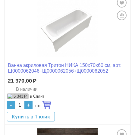
Ванна акриловая Тритон НИКА 150x70x60 см, арт:
Щ0000062046+Щ0000062056+Щ0000062052
21 370,00
Р
В наличии
в Сплит
5 343
Р
-
+
шт
Купить в 1 клик