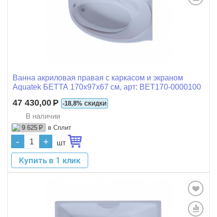
Ванна акриловая правая с каркасом и экраном
Aquatek БЕТТА 170x97x67 см, арт: BET170-0000100
47 430,00
Р
-18,8%
СКИДКИ
В наличии
в Сплит
9 625
Р
-
+
шт
Купить в 1 клик