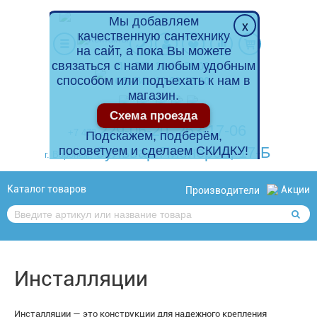
Мы добавляем
качественную сантехнику
на сайт, а пока Вы можете
связаться с нами любым удобным
ПН-ПТ: 10.00-20.00
способом или подъехать к нам в
СБ-ВС: 10.00-18.00
магазин.
Схема проезда
229-06-20
,
263-17-06
+7 473
Подскажем, подберём,
посоветуем и сделаем СКИДКУ!
бульвар Пионеров, 17-Б
г. Воронеж,
Каталог товаров
Акции
Производители
Инсталляции
Инсталляции — это конструкции для надежного крепления