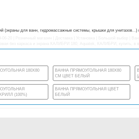
й (экраны для ванн, гидромассажные системы, крышки для унитазов...)
29-06-20 | Розничный магазин | Доставка | Установка | Большой выбор | 
ловая без каркаса и экрана КАЛИБРИ 180, Aquatek, КАЛИБРИ, купить, в 
ОУГОЛЬНАЯ 180X80
ВАННА ПРЯМОУГОЛЬНАЯ 180X80
СМ ЦВЕТ БЕЛЫЙ
МОУГОЛЬНАЯ
ВАННА ПРЯМОУГОЛЬНАЯ ЦВЕТ
РИЛЛ (100%)
БЕЛЫЙ