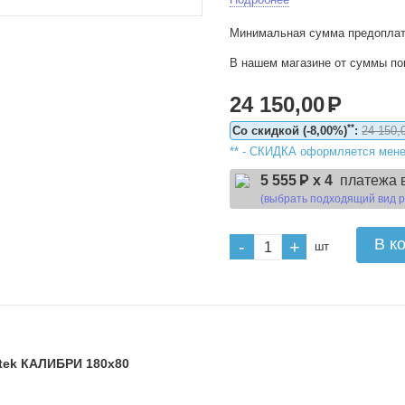
Минимальная сумма предоплат
В нашем магазине от суммы по
24 150,00
Р
**
Cо скидкой (-8,00%)
:
24 150,
** - CКИДКА оформляется мене
5 555
Р x 4
платежа 
(выбрать подходящий вид 
В к
-
+
шт
tek КАЛИБРИ 180x80