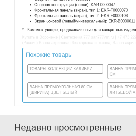
Опорная конструкция (ножки): KAR-0000047
Фронтальная панель (экран), тип 1: EKR-F0000070
Фронтальная панель (экран), тип 2: EKR-F0000108
Экран боковой (левый/универсальный): EKR-B0000011
* - Комплектующие, предназначенные для конкретных издели
Купить в Воронеже | Сантехника 777 san777vrn.ru | +7 473 2
(Россия) Ванна акриловая без каркаса и экрана, Ванна акри
Похожие товары
ТОВАРЫ КОЛЛЕКЦИИ КАЛИБРИ
ВАННА ПРЯМ
СМ
ВАННА ПРЯМОУГОЛЬНАЯ 80 СМ
ВАННА ПРЯ
(ШИРИНА) ЦВЕТ БЕЛЫЙ
ЛИТЬЕВОЙ АК
Недавно просмотренные