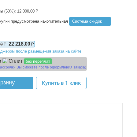
ы (50%):
12 000,00
Р
купки предусмотрена накопительная
Система скидок
22 218,00
00
Р
Р
джером после размещения заказа на сайте.
в
Сплит
без переплат
рассрочки Вы сможете после оформления заказа)
орзину
Купить в 1 клик