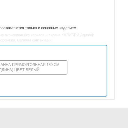
 поставляются только с основным изделием.
Ванна акриловая без каркаса и экрана КАЛИБРИ Aquatek
воронеже, магазин сантехники
ВАННА ПРЯМОУГОЛЬНАЯ 180 СМ
(ДЛИНА) ЦВЕТ БЕЛЫЙ