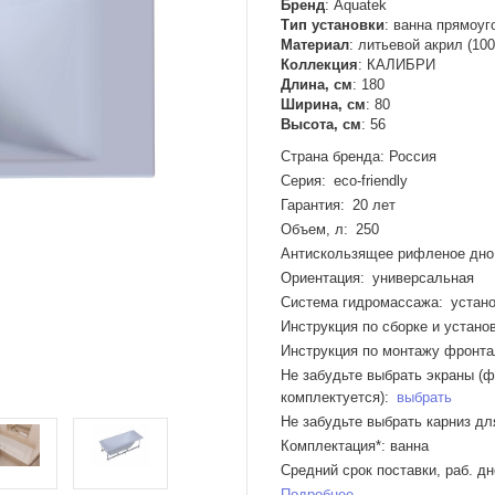
Бренд
:
Aquatek
Тип установки
:
ванна прямоуг
Материал
:
литьевой акрил (10
Коллекция
:
КАЛИБРИ
Длина, см
:
180
Ширина, см
:
80
Высота, см
:
56
Страна бренда: Россия
Серия: eco-friendly
Гарантия: 20 лет
Объем, л: 250
Антискользящее рифленое дно
Ориентация: универсальная
Система гидромассажа: устано
Инструкция по сборке и установ
Инструкция по монтажу фронта
Не забудьте выбрать экраны (ф
комплектуется):
выбрать
Не забудьте выбрать карниз дл
Комплектация*: ванна
Средний срок поставки, раб. дн
Подробнее