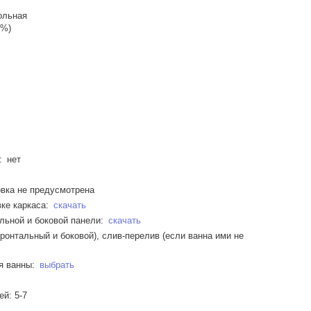
ольная
0%)
: нет
вка не предусмотрена
ке каркаса:
скачать
льной и боковой панели:
скачать
ронтальный и боковой), слив-перелив (если ванна ими не
я ванны:
выбрать
ей: 5-7