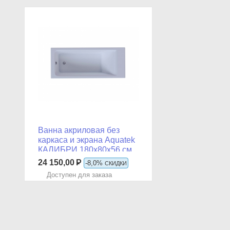
Ванна акриловая без
каркаса и экрана Aquatek
КАЛИБРИ 180x80x56 см,
арт: KL180-0000001
24 150,00
Р
-8,0%
СКИДКИ
Доступен для заказа
в Сплит
5 555
Р