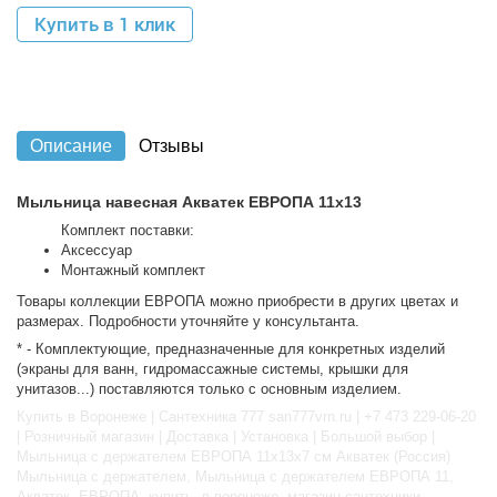
Купить в 1 клик
Описание
Отзывы
Мыльница навесная Акватек ЕВРОПА 11x13
Комплект поставки:
Аксессуар
Монтажный комплект
Товары коллекции ЕВРОПА можно приобрести в других цветах и
размерах. Подробности уточняйте у консультанта.
* - Комплектующие, предназначенные для конкретных изделий
(экраны для ванн, гидромассажные системы, крышки для
унитазов...) поставляются только с основным изделием.
Купить в Воронеже | Сантехника 777 san777vrn.ru | +7 473 229-06-20
| Розничный магазин | Доставка | Установка | Большой выбор |
Мыльница с держателем ЕВРОПА 11x13x7 см Акватек (Россия)
Мыльница с держателем, Мыльница с держателем ЕВРОПА 11,
Акватек, ЕВРОПА, купить, в воронеже, магазин сантехники