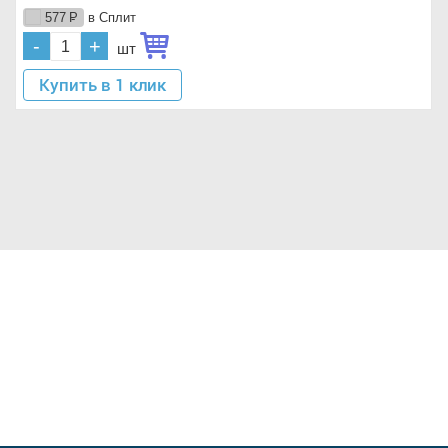
в Сплит
577
Р
-
+
шт
Купить в 1 клик