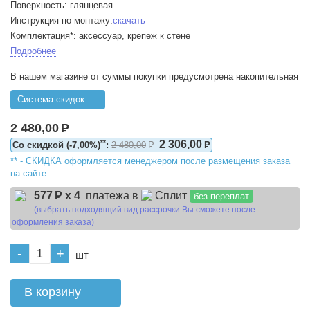
Поверхность: глянцевая
Инструкция по монтажу:
скачать
Комплектация*: аксессуар, крепеж к стене
Подробнее
В нашем магазине от суммы покупки предусмотрена накопительная
Система скидок
2 480,00
Р
2 306,00
**
Cо скидкой (-7,00%)
:
2 480,00
Р
Р
** - CКИДКА оформляется менеджером после размещения заказа
на сайте.
577
Р x 4
платежа в
Сплит
без переплат
(выбрать подходящий вид рассрочки Вы сможете после
оформления заказа)
-
+
шт
В корзину