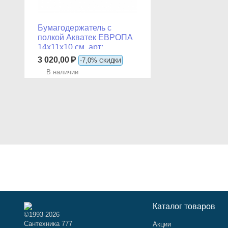
Бумагодержатель с
полкой Акватек ЕВРОПА
14x11x10 см, арт:
AQ4939CR
3 020,00
Р
-7,0%
СКИДКИ
В наличии
в Сплит
702
Р
Каталог товаров
©1993-2026
Сантехника 777
Акции