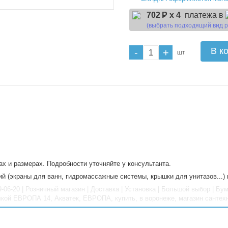
702
Р x 4
платежа в
(выбрать подходящий вид 
В к
-
+
шт
х и размерах. Подробности уточняйте у консультанта.
й (экраны для ванн, гидромассажные системы, крышки для унитазов...)
29-06-20 | Розничный магазин | Доставка | Установка | Большой выбор |
лкой ЕВРОПА 14, Акватек, ЕВРОПА, купить, в воронеже, магазин сантех