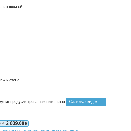
ль навесной
ь
пеж к стене
купки предусмотрена накопительная
Система скидок
2 809,00
0
Р
Р
джером после размещения заказа на сайте.