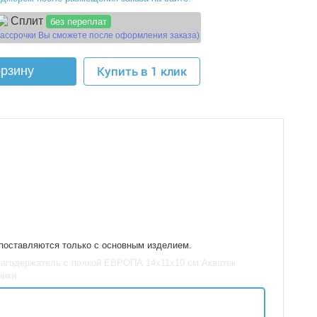
Сплит
без переплат
рассрочки Вы сможете после оформления заказа)
орзину
Купить в 1 клик
 поставляются только с основным изделием.
 Бумагодержатель с полкой ЕВРОПА 14x11x10 см Акватек
ники