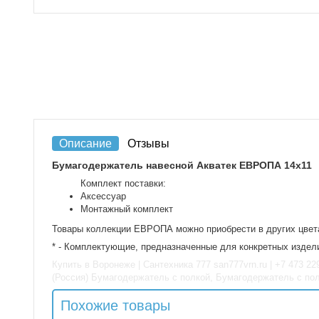
Описание
Отзывы
Бумагодержатель навесной Акватек ЕВРОПА 14x11
Комплект поставки:
Аксессуар
Монтажный комплект
Товары коллекции ЕВРОПА можно приобрести в других цвета
* - Комплектующие, предназначенные для конкретных издели
Купить в Воронеже | Сантехника 777 san777vrn.ru | +7 473 2
(Россия) Бумагодержатель с полкой, Бумагодержатель с по
Похожие товары