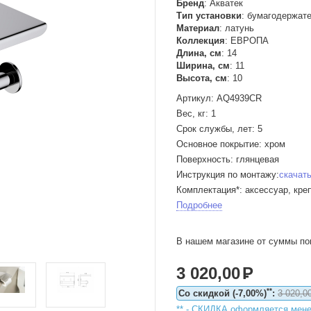
Бренд
:
Акватек
Тип установки
:
бумагодержате
Материал
:
латунь
Коллекция
:
ЕВРОПА
Длина, см
:
14
Ширина, см
:
11
Высота, см
:
10
Артикул: AQ4939CR
Вес, кг: 1
Срок службы, лет: 5
Основное покрытие: хром
Поверхность: глянцевая
Инструкция по монтажу:
скачат
Комплектация*: аксессуар, кре
Подробнее
В нашем магазине от суммы по
3 020,00
Р
**
Cо скидкой (-7,00%)
:
3 020,0
** - CКИДКА оформляется мене