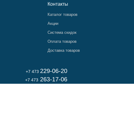
Контакты
Каталог товаров
Акции
Система скидок
Оплата товаров
Доставка товаров
229-06-20
+7 473
263-17-06
+7 473
Вся информация на сайте носит справочный характер и не является публичной
офертой, определяемой статьей 437 ГК РФ. Изображения и описания могут
не соответствовать товарам в частях, не касающихся изменения
их потребительских свойств. Используя данный сайт, Вы даете свое согласие
на использование файлов cookie, а так же согласны с
Политикой
конфиденциальности
.