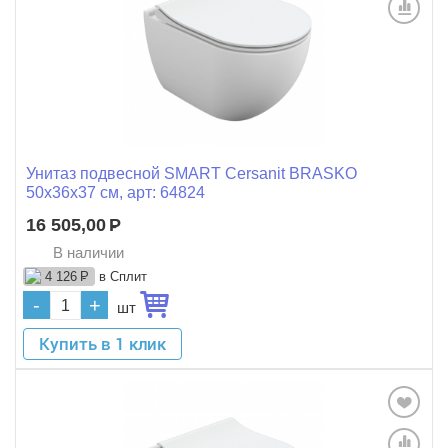
Унитаз подвесной SMART Cersanit BRASKO
50x36x37 см, арт: 64824
16 505,00
Р
В наличии
в Сплит
4 126
Р
-
+
шт
Купить в 1 клик