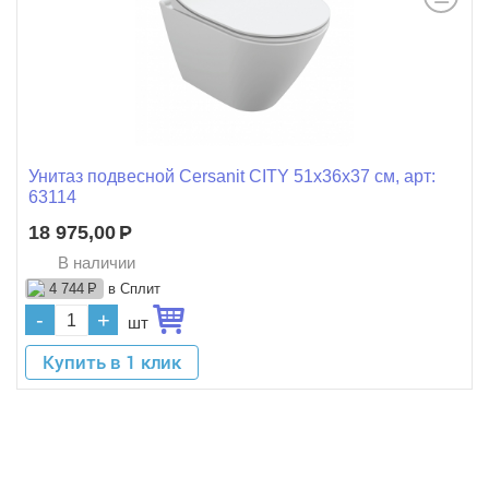
Унитаз подвесной Cersanit CITY 51x36x37 см, арт:
63114
18 975,00
Р
В наличии
в Сплит
4 744
Р
-
+
шт
Купить в 1 клик