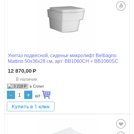
Унитаз подвесной, сиденье микролифт Belbagno
Mattino 50x36x28 см, арт: BB1060CH + BB1060SC
12 870,00
Р
В наличии
в Сплит
3 218
Р
-
+
шт
Купить в 1 клик