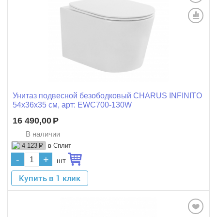
Унитаз подвесной безободковый CHARUS INFINITO
54х36х35 см, арт: EWC700-130W
16 490,00
Р
В наличии
в Сплит
4 123
Р
-
+
шт
Купить в 1 клик