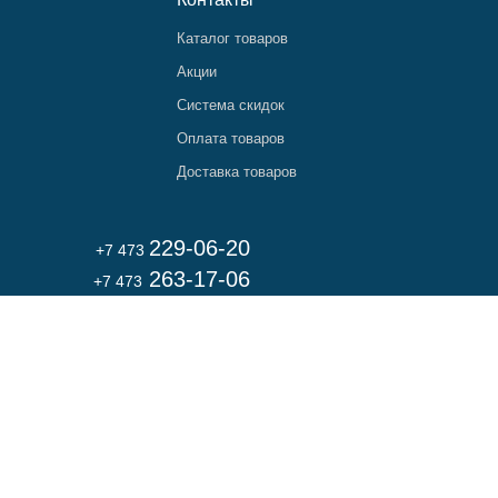
Каталог товаров
Акции
Система скидок
Оплата товаров
Доставка товаров
229-06-20
+7 473
263-17-06
+7 473
Вся информация на сайте носит справочный характер и не является публичной
офертой, определяемой статьей 437 ГК РФ. Изображения и описания могут
не соответствовать товарам в частях, не касающихся изменения
их потребительских свойств. Используя данный сайт, Вы даете свое согласие
на использование файлов cookie, а так же согласны с
Политикой
конфиденциальности
.